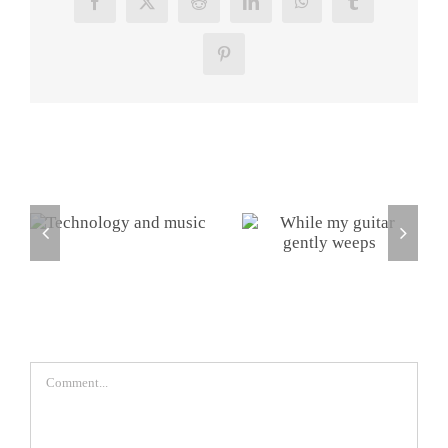
Facebook
X
Reddit
LinkedIn
WhatsApp
Tumblr
Pinterest
Related Posts
It just
While my
sounds
guitar gently
better
weeps
Leave A Comment
Comment