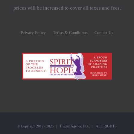
prices will be increased to cover all taxes and fees.
Privacy Policy
Terms & Conditions
Contact Us
© Copyright 2012 -
2026 |
Trigger Agency, LLC
| ALL RIGHTS