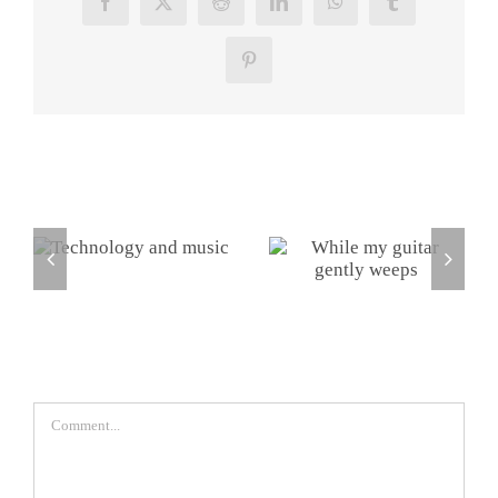
Facebook
X
Reddit
LinkedIn
WhatsApp
Tumblr
Pinterest
Related Posts
It just
While my
sounds
guitar gently
better
weeps
Leave A Comment
Comment