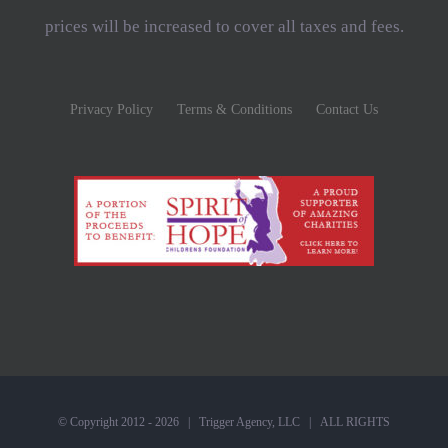
prices will be increased to cover all taxes and fees.
Privacy Policy
Terms & Conditions
Contact Us
© Copyright 2012 -
2026 |
Trigger Agency, LLC
| ALL RIGHTS